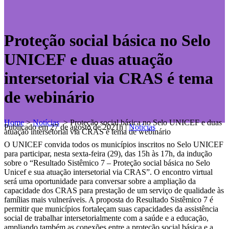
Proteção social básica no Selo
UNICEF e duas atuação
intersetorial via CRAS é tema
de webinário
Home
>
Notícias
>
Proteção social básica no Selo UNICEF e duas
Publicado em 27 de agosto de 2021h
|
Notícias
atuação intersetorial via CRAS é tema de webinário
O UNICEF convida todos os municípios inscritos no Selo UNICEF
para participar, nesta sexta-feira (29), das 15h às 17h, da indução
sobre o “Resultado Sistêmico 7 – Proteção social básica no Selo
Unicef e sua atuação intersetorial via CRAS”. O encontro virtual
será uma oportunidade para conversar sobre a ampliação da
capacidade dos CRAS para prestação de um serviço de qualidade às
famílias mais vulneráveis. A proposta do Resultado Sistêmico 7 é
permitir que municípios fortaleçam suas capacidades da assistência
social de trabalhar intersetorialmente com a saúde e a educação,
ampliando também as conexões entre a proteção social básica e a