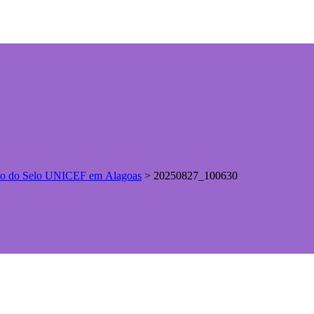
ção do Selo UNICEF em Alagoas
>
20250827_100630