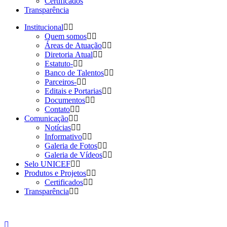
Certificados
Transparência
Institucional
Quem somos
Áreas de Atuação
Diretoria Atual
Estatuto-
Banco de Talentos
Parceiros-
Editais e Portarias
Documentos
Contato
Comunicação
Notícias
Informativo
Galeria de Fotos
Galeria de Vídeos
Selo UNICEF
Produtos e Projetos
Certificados
Transparência