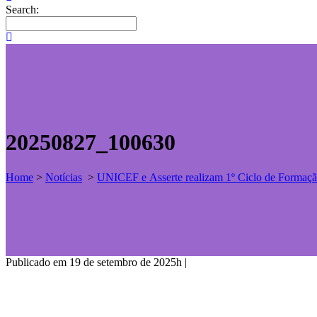
Search:
20250827_100630
Home
>
Notícias
>
UNICEF e Asserte realizam 1º Ciclo de Forma
Publicado em 19 de setembro de 2025h
|