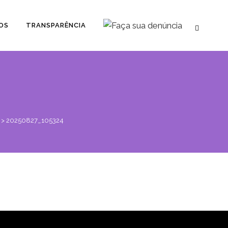
OS
TRANSPARÊNCIA
>
20250827_105324