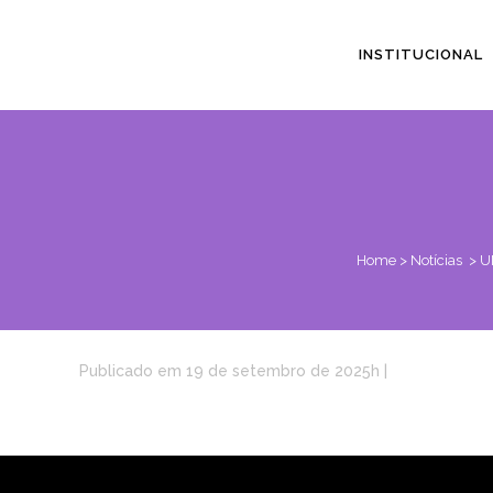
INSTITUCIONAL
Home
>
Notícias
>
U
Publicado em 19 de setembro de 2025h
|