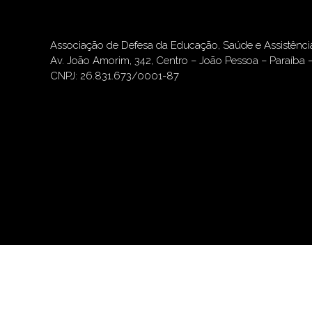
Associação de Defesa da Educação, Saúde e Assistênc
Av. João Amorim, 342, Centro – João Pessoa – Paraíba 
CNPJ: 26.831.673/0001-87