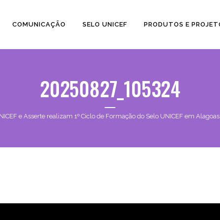
COMUNICAÇÃO
SELO UNICEF
PRODUTOS E PROJET
20250827_105324
NICEF e Asserte realizam 1º Ciclo de Formação do Selo UNICEF em Alagoas