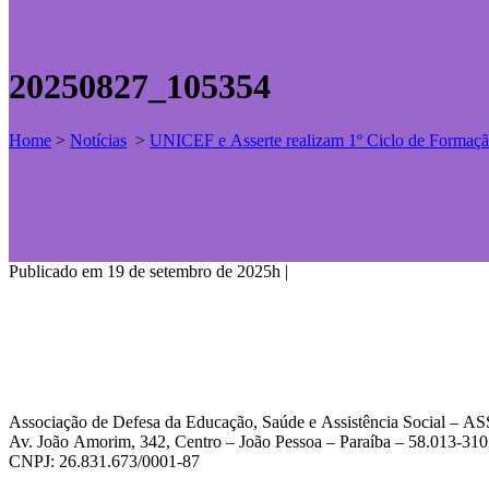
20250827_105354
Home
>
Notícias
>
UNICEF e Asserte realizam 1º Ciclo de Forma
Publicado em 19 de setembro de 2025h
|
Associação de Defesa da Educação, Saúde e Assistência Social – 
Av. João Amorim, 342, Centro – João Pessoa – Paraíba – 58.013-310
CNPJ: 26.831.673/0001-87