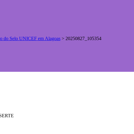
ção do Selo UNICEF em Alagoas
>
20250827_105354
ASSERTE