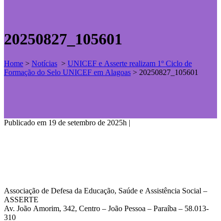
20250827_105601
Home
>
Notícias
>
UNICEF e Asserte realizam 1º Ciclo de
Formação do Selo UNICEF em Alagoas
>
20250827_105601
Publicado em 19 de setembro de 2025h
|
Associação de Defesa da Educação, Saúde e Assistência Social –
ASSERTE
Av. João Amorim, 342, Centro – João Pessoa – Paraíba – 58.013-
310