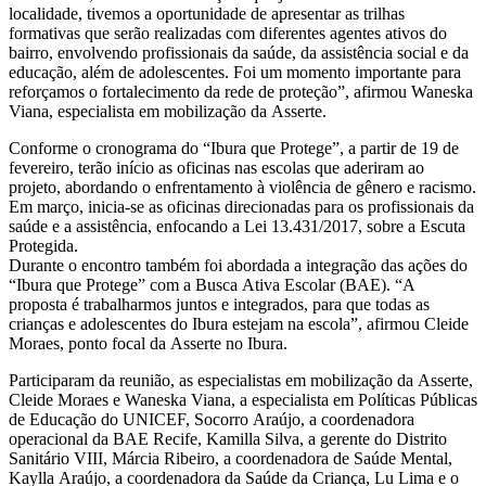
localidade, tivemos a oportunidade de apresentar as trilhas
formativas que serão realizadas com diferentes agentes ativos do
bairro, envolvendo profissionais da saúde, da assistência social e da
educação, além de adolescentes. Foi um momento importante para
reforçamos o fortalecimento da rede de proteção”, afirmou Waneska
Viana, especialista em mobilização da Asserte.
Conforme o cronograma do “Ibura que Protege”, a partir de 19 de
fevereiro, terão início as oficinas nas escolas que aderiram ao
projeto, abordando o enfrentamento à violência de gênero e racismo.
Em março, inicia-se as oficinas direcionadas para os profissionais da
saúde e a assistência, enfocando a Lei 13.431/2017, sobre a Escuta
Protegida.
Durante o encontro também foi abordada a integração das ações do
“Ibura que Protege” com a Busca Ativa Escolar (BAE). “A
proposta é trabalharmos juntos e integrados, para que todas as
crianças e adolescentes do Ibura estejam na escola”, afirmou Cleide
Moraes, ponto focal da Asserte no Ibura.
Participaram da reunião, as especialistas em mobilização da Asserte,
Cleide Moraes e Waneska Viana, a especialista em Políticas Públicas
de Educação do UNICEF, Socorro Araújo, a coordenadora
operacional da BAE Recife, Kamilla Silva, a gerente do Distrito
Sanitário VIII, Márcia Ribeiro, a coordenadora de Saúde Mental,
Kaylla Araújo, a coordenadora da Saúde da Criança, Lu Lima e o