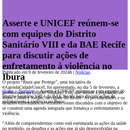
Asserte e UNICEF reúnem-se
com equipes do Distrito
Sanitário VIII e da BAE Recife
para discutir ações de
enfretamento à violência no
Publicado em 9 de fevereiro de 2024h
|
Notícias
Ibura
O projeto “Ibura que Protege”, uma iniciativa da
#AgendaCidadeUnicef, foi apresentado, no dia 5 de fevereiro, a
Home
>
Notícias
>
Asserte e UNICEF reúnem-se com equipes do
profissionais do Distrito Sanitário VIII, que atende à população do
Distrito Sanitário VIII e da BAE Recife para discutir ações de
Ibura, Cohab e Jordão, na cidade do Recife. As peculiaridades e os
enfretamento à violência no Ibura
desafios enfrentados no território foram discutidos com o objetivo de
se construir uma agenda integrada que fortaleça o enfrentamento à
violência.
“Além de compreendermos como está estruturada as ações da saúde
no território, os desafios e as ações que já são desenvolvidas na