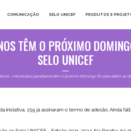
COMUNICAÇÃO
SELO UNICEF
PRODUTOS E PROJET
NOS TÊM O PRÓXIMO DOMINGO
SELO UNICEF
tícias
>
Municípios paraibanos têm o próximo domingo (8) para aderir ao 
da iniciativa, 159 já assinaram o termo de adesão. Ainda fa
o ao Selo UNICEF – Edição 2021-2024. Na Paraíba, há 217 mu