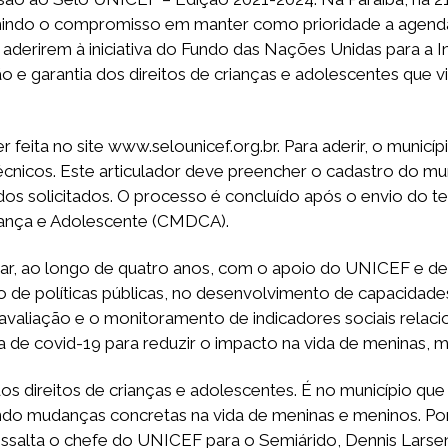
mindo o compromisso em manter como prioridade a agenda de
 aderirem à iniciativa do Fundo das Nações Unidas para a 
o e garantia dos direitos de crianças e adolescentes que 
er feita no site www.selounicef.org.br. Para aderir, o munic
cnicos. Este articulador deve preencher o cadastro do mu
dos solicitados. O processo é concluído após o envio do t
riança e Adolescente (CMDCA).
contar, ao longo de quatro anos, com o apoio do UNICEF e 
 de políticas públicas, no desenvolvimento de capacidades
valiação e o monitoramento de indicadores sociais relacio
de covid-19 para reduzir o impacto na vida de meninas, me
 dos direitos de crianças e adolescentes. É no município 
azendo mudanças concretas na vida de meninas e meninos. P
essalta o chefe do UNICEF para o Semiárido, Dennis Larsen