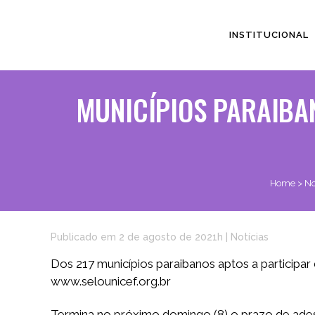
INSTITUCIONAL
MUNICÍPIOS PARAIBA
Home
>
No
Publicado em 2 de agosto de 2021h
|
Notícias
Dos 217 municípios paraibanos aptos a participar 
www.selounicef.org.br
Termina no próximo domingo (8) o prazo de adesã