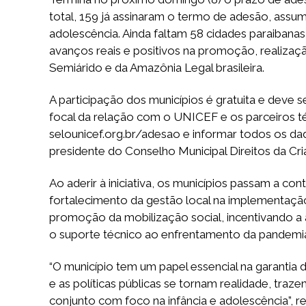
total, 159 já assinaram o termo de adesão, assu
adolescência. Ainda faltam 58 cidades paraibanas
avanços reais e positivos na promoção, realizaçã
Semiárido e da Amazônia Legal brasileira.
A participação dos municípios é gratuita e deve s
focal da relação com o UNICEF e os parceiros té
selounicef.org.br/adesao e informar todos os da
presidente do Conselho Municipal Direitos da C
Ao aderir à iniciativa, os municípios passam a 
fortalecimento da gestão local na implementação
promoção da mobilização social, incentivando a a
o suporte técnico ao enfrentamento da pandemia 
“O município tem um papel essencial na garantia
e as políticas públicas se tornam realidade, tr
conjunto com foco na infância e adolescência”, r