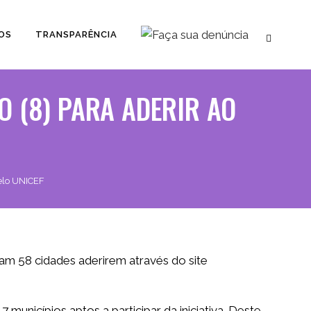
OS
TRANSPARÊNCIA
 (8) PARA ADERIR AO
Selo UNICEF
ltam 58 cidades aderirem através do site
nicípios aptos a participar da iniciativa. Deste