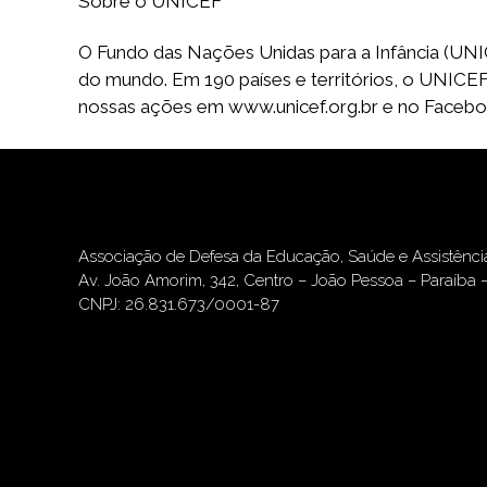
Sobre o UNICEF
O Fundo das Nações Unidas para a Infância (UNICE
do mundo. Em 190 países e territórios, o UNICE
nossas ações em www.unicef.org.br e no Facebook
Associação de Defesa da Educação, Saúde e Assistênc
Av. João Amorim, 342, Centro – João Pessoa – Paraíba 
CNPJ: 26.831.673/0001-87