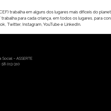
F) trabalha em alguns dos lugares mais difíceis do planet
F trabalha para cada criança, em todos os lugares, para 
, Twitter, Instagram, YouTube e LinkedIn.
ia Social – ASSERTE
– 58.013-310