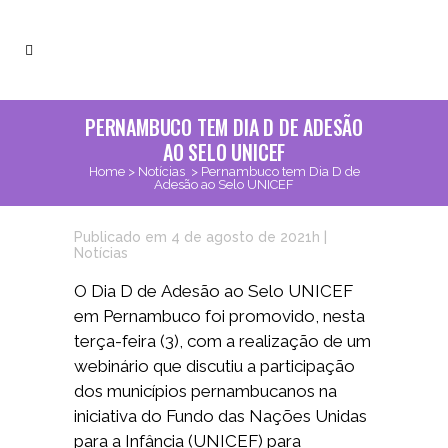
PERNAMBUCO TEM DIA D DE ADESÃO
AO SELO UNICEF
Home
>
Notícias
>
Pernambuco tem Dia D de
Adesão ao Selo UNICEF
Publicado em 4 de agosto de 2021h
|
Notícias
O Dia D de Adesão ao Selo UNICEF
em Pernambuco foi promovido, nesta
terça-feira (3), com a realização de um
webinário que discutiu a participação
dos municípios pernambucanos na
iniciativa do Fundo das Nações Unidas
para a Infância (UNICEF) para