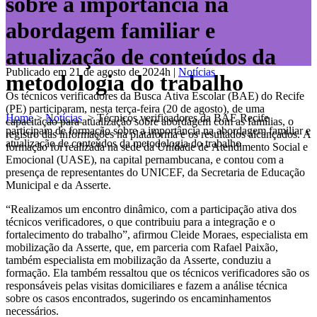
sobre a importância na
abordagem familiar e
atualização de conteúdos da
Publicado em 21 de agosto de 2024h
|
Notícias
metodologia do trabalho
Os técnicos verificadores da Busca Ativa Escolar (BAE) do Recife
(PE) participaram, nesta terça-feira (20 de agosto), de uma
Home
>
Notícias
>
Técnicos verificadores da BAE Recife
capacitação para atualização sobre abordagem com as famílias, o
participam de formação sobre a importância na abordagem familiar e
registro das informações na plataforma e os resultados alcançados. A
atualização de conteúdos da metodologia do trabalho
formação foi realizada na sede da Unidade de Atendimento Social e
Emocional (UASE), na capital pernambucana, e contou com a
presença de representantes do UNICEF, da Secretaria de Educação
Municipal e da Asserte.
“Realizamos um encontro dinâmico, com a participação ativa dos
técnicos verificadores, o que contribuiu para a integração e o
fortalecimento do trabalho”, afirmou Cleide Moraes, especialista em
mobilização da Asserte, que, em parceria com Rafael Paixão,
também especialista em mobilização da Asserte, conduziu a
formação. Ela também ressaltou que os técnicos verificadores são os
responsáveis pelas visitas domiciliares e fazem a análise técnica
sobre os casos encontrados, sugerindo os encaminhamentos
necessários.