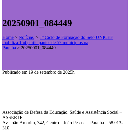
20250901_084449
Home
>
Notícias
>
1º Ciclo de Formação do Selo UNICEF
mobiliza 154 participantes de 57 municípios na
Paraíba
>
20250901_084449
Publicado em 19 de setembro de 2025h
|
Associação de Defesa da Educação, Saúde e Assistência Social –
ASSERTE
Av. João Amorim, 342, Centro – João Pessoa – Paraíba – 58.013-
310