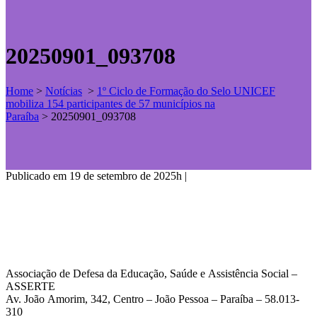
20250901_093708
Home
>
Notícias
>
1º Ciclo de Formação do Selo UNICEF
mobiliza 154 participantes de 57 municípios na
Paraíba
>
20250901_093708
Publicado em 19 de setembro de 2025h
|
Associação de Defesa da Educação, Saúde e Assistência Social –
ASSERTE
Av. João Amorim, 342, Centro – João Pessoa – Paraíba – 58.013-
310