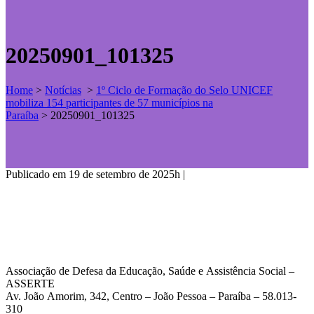
20250901_101325
Home
>
Notícias
>
1º Ciclo de Formação do Selo UNICEF
mobiliza 154 participantes de 57 municípios na
Paraíba
>
20250901_101325
Publicado em 19 de setembro de 2025h
|
Associação de Defesa da Educação, Saúde e Assistência Social –
ASSERTE
Av. João Amorim, 342, Centro – João Pessoa – Paraíba – 58.013-
310