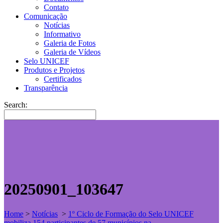
Contato
Comunicação
Notícias
Informativo
Galeria de Fotos
Galeria de Vídeos
Selo UNICEF
Produtos e Projetos
Certificados
Transparência
Search:
20250901_103647
Home
>
Notícias
>
1º Ciclo de Formação do Selo UNICEF
mobiliza 154 participantes de 57 municípios na