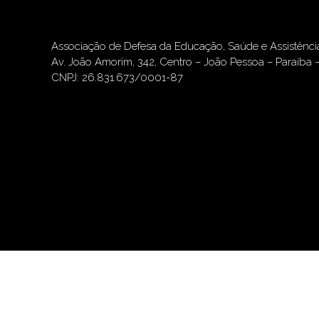
Associação de Defesa da Educação, Saúde e Assistênc
Av. João Amorim, 342, Centro – João Pessoa – Paraíba 
CNPJ: 26.831.673/0001-87