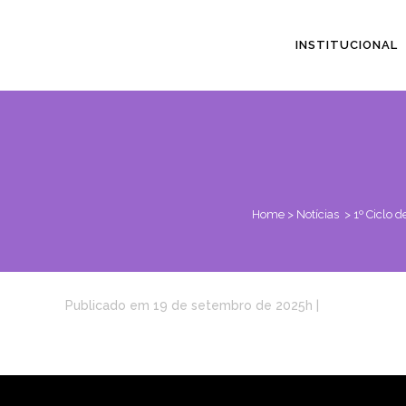
INSTITUCIONAL
Home
>
Notícias
>
1º Ciclo 
Publicado em 19 de setembro de 2025h
|