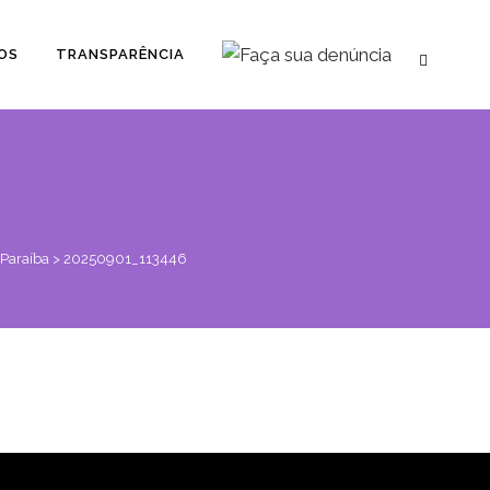
OS
TRANSPARÊNCIA
 Paraíba
>
20250901_113446