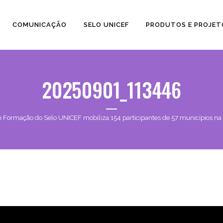
COMUNICAÇÃO
SELO UNICEF
PRODUTOS E PROJET
20250901_113446
de Formação do Selo UNICEF mobiliza 154 participantes de 57 municípios na