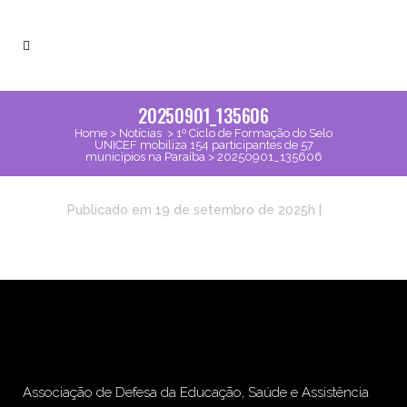
20250901_135606
Home
>
Notícias
>
1º Ciclo de Formação do Selo
UNICEF mobiliza 154 participantes de 57
municípios na Paraíba
>
20250901_135606
Publicado em 19 de setembro de 2025h
|
Associação de Defesa da Educação, Saúde e Assistência