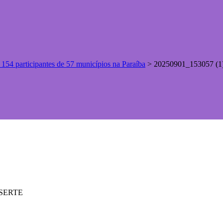
54 participantes de 57 municípios na Paraíba
>
20250901_153057 (1
ASSERTE