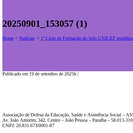
20250901_153057 (1)
Home
>
Notícias
>
1º Ciclo de Formação do Selo UNICEF mobiliza 1
Publicado em 19 de setembro de 2025h
|
Associação de Defesa da Educação, Saúde e Assistência Social – 
Av. João Amorim, 342, Centro – João Pessoa – Paraíba – 58.013-310
CNPJ: 26.831.673/0001-87