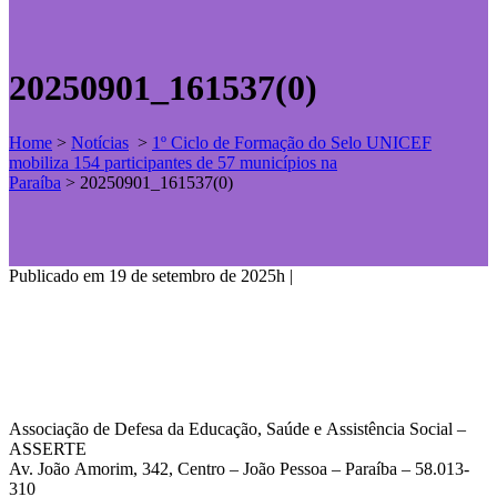
20250901_161537(0)
Home
>
Notícias
>
1º Ciclo de Formação do Selo UNICEF
mobiliza 154 participantes de 57 municípios na
Paraíba
>
20250901_161537(0)
Publicado em 19 de setembro de 2025h
|
Associação de Defesa da Educação, Saúde e Assistência Social –
ASSERTE
Av. João Amorim, 342, Centro – João Pessoa – Paraíba – 58.013-
310