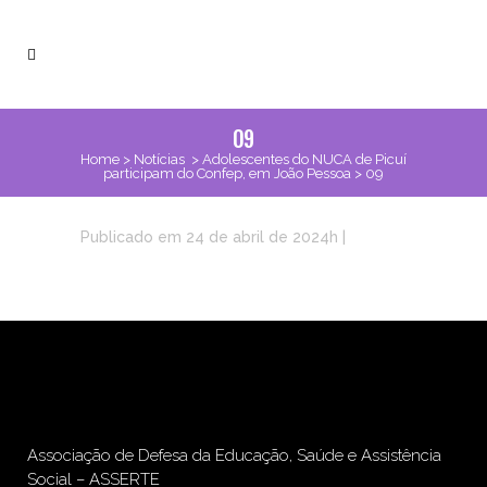
09
Home
>
Notícias
>
Adolescentes do NUCA de Picuí
participam do Confep, em João Pessoa
>
09
Publicado em 24 de abril de 2024h
|
Associação de Defesa da Educação, Saúde e Assistência
Social – ASSERTE