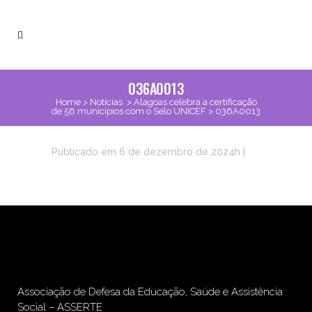
036A0013
Home
>
Notícias
>
Alagoas celebra a certificação
de 56 municípios com o Selo UNICEF
>
036A0013
Publicado em 6 de dezembro de 2024h
|
Associação de Defesa da Educação, Saúde e Assistência
Social – ASSERTE