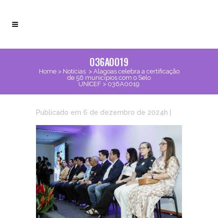
036A0019
Home
>
Notícias
>
Alagoas celebra a certificação
de 56 municípios com o Selo
UNICEF
>
036A0019
Publicado em 6 de dezembro de 2024h
|