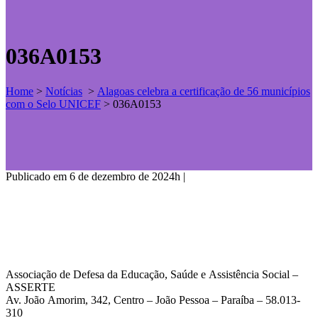
036A0153
Home
>
Notícias
>
Alagoas celebra a certificação de 56 municípios
com o Selo UNICEF
>
036A0153
Publicado em 6 de dezembro de 2024h
|
Associação de Defesa da Educação, Saúde e Assistência Social –
ASSERTE
Av. João Amorim, 342, Centro – João Pessoa – Paraíba – 58.013-
310