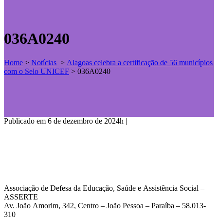
036A0240
Home
>
Notícias
>
Alagoas celebra a certificação de 56 municípios
com o Selo UNICEF
>
036A0240
Publicado em 6 de dezembro de 2024h
|
Associação de Defesa da Educação, Saúde e Assistência Social –
ASSERTE
Av. João Amorim, 342, Centro – João Pessoa – Paraíba – 58.013-
310