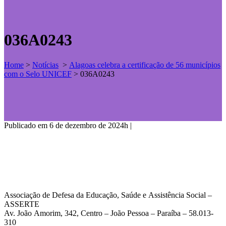
036A0243
Home
>
Notícias
>
Alagoas celebra a certificação de 56 municípios
com o Selo UNICEF
>
036A0243
Publicado em 6 de dezembro de 2024h
|
Associação de Defesa da Educação, Saúde e Assistência Social –
ASSERTE
Av. João Amorim, 342, Centro – João Pessoa – Paraíba – 58.013-
310