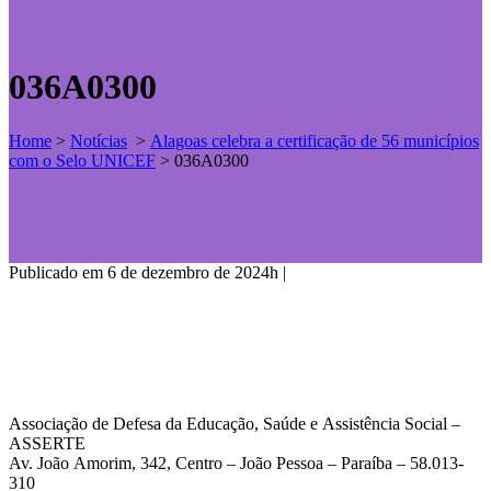
036A0300
Home
>
Notícias
>
Alagoas celebra a certificação de 56 municípios
com o Selo UNICEF
>
036A0300
Publicado em 6 de dezembro de 2024h
|
Associação de Defesa da Educação, Saúde e Assistência Social –
ASSERTE
Av. João Amorim, 342, Centro – João Pessoa – Paraíba – 58.013-
310