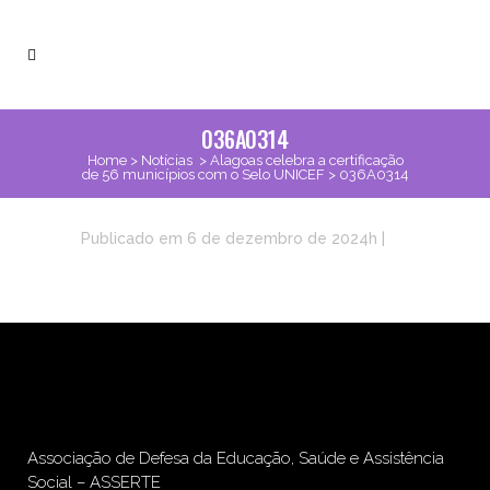
036A0314
Home
>
Notícias
>
Alagoas celebra a certificação
de 56 municípios com o Selo UNICEF
>
036A0314
Publicado em 6 de dezembro de 2024h
|
Associação de Defesa da Educação, Saúde e Assistência
Social – ASSERTE