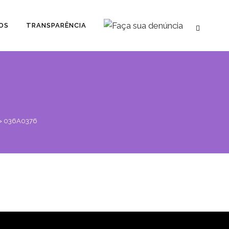
OS
TRANSPARÊNCIA
>
036A0376