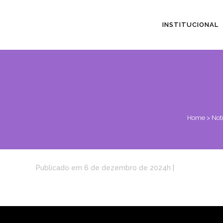
INSTITUCIONAL
Home
>
Notí
Publicado em 6 de dezembro de 2024h
|