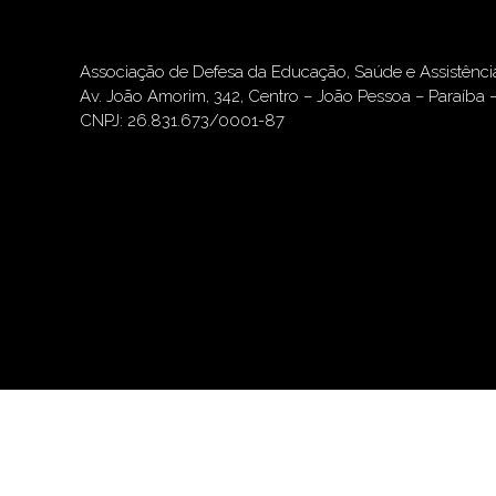
Associação de Defesa da Educação, Saúde e Assistênc
Av. João Amorim, 342, Centro – João Pessoa – Paraíba 
CNPJ: 26.831.673/0001-87