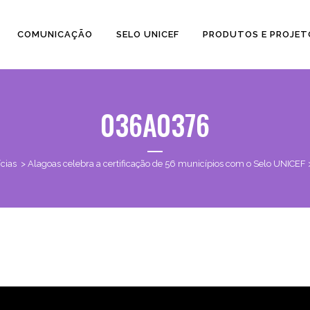
COMUNICAÇÃO
SELO UNICEF
PRODUTOS E PROJET
036A0376
cias
>
Alagoas celebra a certificação de 56 municípios com o Selo UNICEF