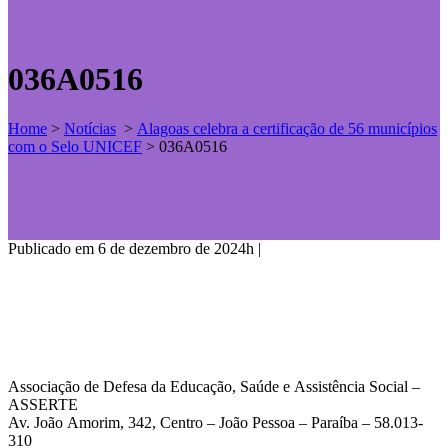
036A0516
Home
>
Notícias
>
Alagoas celebra a certificação de 56 municípios
com o Selo UNICEF
>
036A0516
Publicado em 6 de dezembro de 2024h
|
Associação de Defesa da Educação, Saúde e Assistência Social –
ASSERTE
Av. João Amorim, 342, Centro – João Pessoa – Paraíba – 58.013-
310