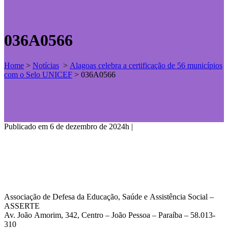
036A0566
Home
>
Notícias
>
Alagoas celebra a certificação de 56 municípios
com o Selo UNICEF
>
036A0566
Publicado em 6 de dezembro de 2024h
|
Associação de Defesa da Educação, Saúde e Assistência Social –
ASSERTE
Av. João Amorim, 342, Centro – João Pessoa – Paraíba – 58.013-
310