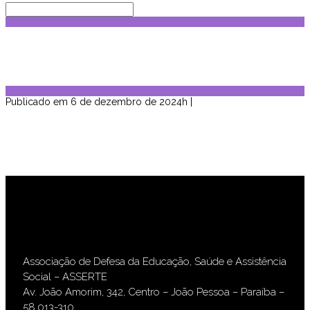
036A0582
Home
>
Notícias
>
Alagoas celebra a
certificação de 56 municípios com o
Selo UNICEF
>
036A0582
Publicado em 6 de dezembro de 2024h
|
Associação de Defesa da Educação, Saúde e Assistência
Social – ASSERTE
Av. João Amorim, 342, Centro – João Pessoa – Paraíba –
58.013-310