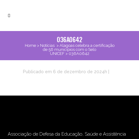
036A0642
Home
>
Notícias
>
Alagoas celebra a certificação
de 56 municípios com o Selo
UNICEF
>
036A0642
Publicado em 6 de dezembro de 2024h
|
Associação de Defesa da Educação, Saúde e Assistência