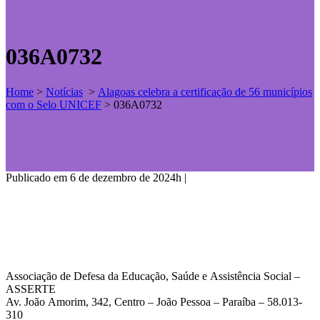
036A0732
Home
>
Notícias
>
Alagoas celebra a certificação de 56 municípios
com o Selo UNICEF
>
036A0732
Publicado em 6 de dezembro de 2024h
|
Associação de Defesa da Educação, Saúde e Assistência Social –
ASSERTE
Av. João Amorim, 342, Centro – João Pessoa – Paraíba – 58.013-
310