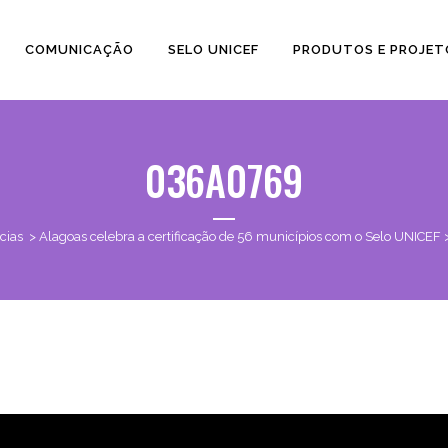
COMUNICAÇÃO
SELO UNICEF
PRODUTOS E PROJET
036A0769
cias
>
Alagoas celebra a certificação de 56 municípios com o Selo UNICEF