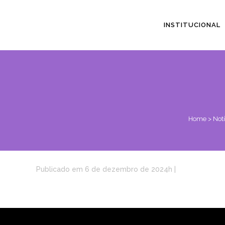
INSTITUCIONAL
Home
>
Notí
Publicado em 6 de dezembro de 2024h
|