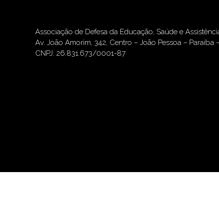
Associação de Defesa da Educação, Saúde e Assistênc
Av. João Amorim, 342, Centro – João Pessoa – Paraíba 
CNPJ: 26.831.673/0001-87