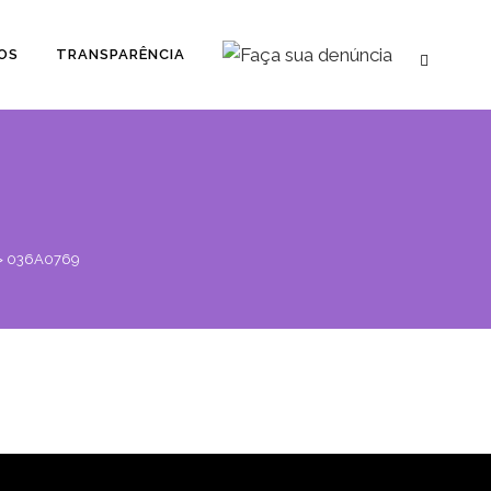
OS
TRANSPARÊNCIA
>
036A0769