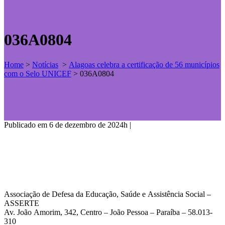
036A0804
Home
>
Notícias
>
Alagoas celebra a certificação de 56 municípios
com o Selo UNICEF
>
036A0804
Publicado em 6 de dezembro de 2024h
|
Associação de Defesa da Educação, Saúde e Assistência Social –
ASSERTE
Av. João Amorim, 342, Centro – João Pessoa – Paraíba – 58.013-
310