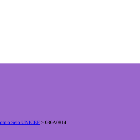
s com o Selo UNICEF
>
036A0814