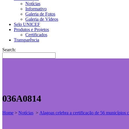
Notícias
Informativo
Galeria de Fotos
Galeria de Vídeos
Selo UNICEF
Produtos e Projetos
Certificados
Transparência
Search:
036A0814
Home
>
Notícias
>
Alagoas celebra a certificação de 56 município