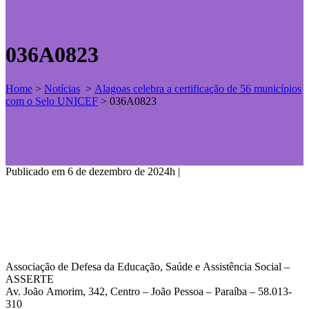
036A0823
Home
>
Notícias
>
Alagoas celebra a certificação de 56 municípios
com o Selo UNICEF
>
036A0823
Publicado em 6 de dezembro de 2024h
|
Associação de Defesa da Educação, Saúde e Assistência Social –
ASSERTE
Av. João Amorim, 342, Centro – João Pessoa – Paraíba – 58.013-
310