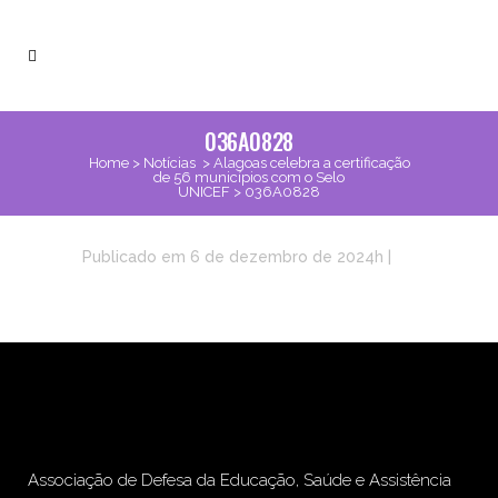
036A0828
Home
>
Notícias
>
Alagoas celebra a certificação
de 56 municípios com o Selo
UNICEF
>
036A0828
Publicado em 6 de dezembro de 2024h
|
Associação de Defesa da Educação, Saúde e Assistência