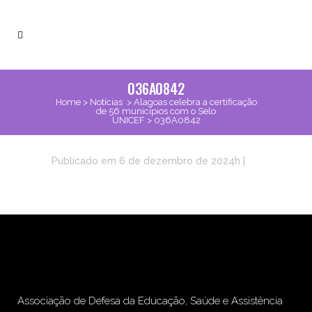
036A0842
Home
>
Notícias
>
Alagoas celebra a certificação
de 56 municípios com o Selo
UNICEF
>
036A0842
Publicado em 6 de dezembro de 2024h
|
Associação de Defesa da Educação, Saúde e Assistência