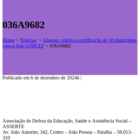
036A9682
Home
>
Notícias
>
Alagoas celebra a certificação de 56 municípios
com o Selo UNICEF
>
036A9682
Publicado em 6 de dezembro de 2024h
|
Associação de Defesa da Educação, Saúde e Assistência Social –
ASSERTE
Av. João Amorim, 342, Centro – João Pessoa – Paraíba – 58.013-
310