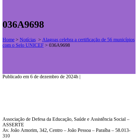
036A9698
Home
>
Notícias
>
Alagoas celebra a certificação de 56 municípios
com o Selo UNICEF
>
036A9698
Publicado em 6 de dezembro de 2024h
|
Associação de Defesa da Educação, Saúde e Assistência Social –
ASSERTE
Av. João Amorim, 342, Centro – João Pessoa – Paraíba – 58.013-
310