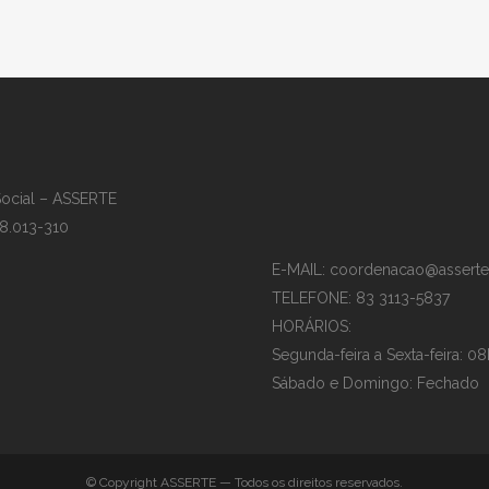
Social – ASSERTE
58.013-310
E-MAIL: coordenacao@asserte
TELEFONE: 83 3113-5837
HORÁRIOS:
Segunda-feira a Sexta-feira: 08
Sábado e Domingo: Fechado
© Copyright ASSERTE — Todos os direitos reservados.