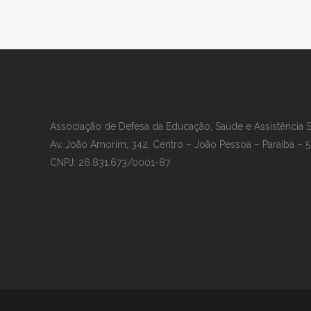
Associação de Defesa da Educação, Saúde e Assistência 
Av. João Amorim, 342, Centro – João Pessoa – Paraíba – 
CNPJ: 26.831.673/0001-87