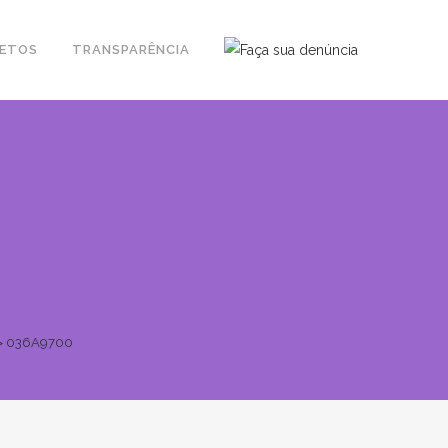
JETOS
TRANSPARÊNCIA
>
036A9700