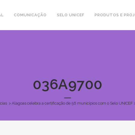
AL
COMUNICAÇÃO
SELO UNICEF
PRODUTOS E PRO
036A9700
cias
>
Alagoas celebra a certificação de 56 municípios com o Selo UNICEF