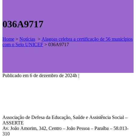
036A9717
Home
>
Notícias
>
Alagoas celebra a certificação de 56 municípios
com o Selo UNICEF
>
036A9717
Publicado em 6 de dezembro de 2024h
|
Associação de Defesa da Educação, Saúde e Assistência Social –
ASSERTE
Av. João Amorim, 342, Centro – João Pessoa – Paraíba – 58.013-
310