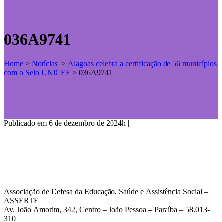
036A9741
Home
>
Notícias
>
Alagoas celebra a certificação de 56 municípios
com o Selo UNICEF
>
036A9741
Publicado em 6 de dezembro de 2024h
|
Associação de Defesa da Educação, Saúde e Assistência Social –
ASSERTE
Av. João Amorim, 342, Centro – João Pessoa – Paraíba – 58.013-
310