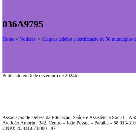
036A9795
Home
>
Notícias
>
Alagoas celebra a certificação de 56 município
Publicado em 6 de dezembro de 2024h
|
Associação de Defesa da Educação, Saúde e Assistência Social – 
Av. João Amorim, 342, Centro – João Pessoa – Paraíba – 58.013-310
CNPJ: 26.831.673/0001-87