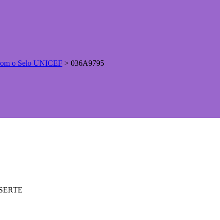
s com o Selo UNICEF
>
036A9795
ASSERTE