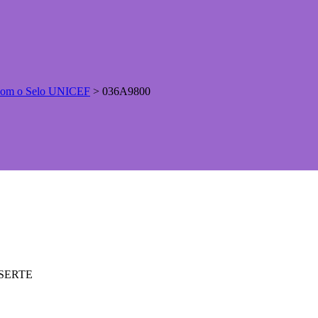
s com o Selo UNICEF
>
036A9800
ASSERTE