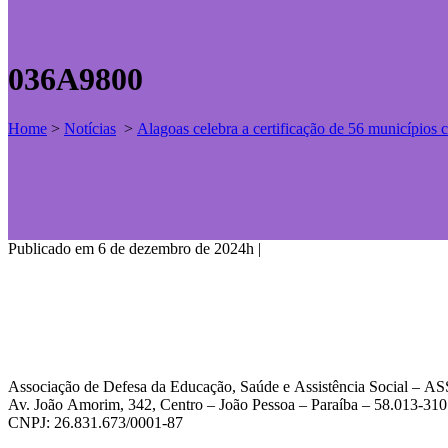
036A9800
Home
>
Notícias
>
Alagoas celebra a certificação de 56 município
Publicado em 6 de dezembro de 2024h
|
Associação de Defesa da Educação, Saúde e Assistência Social – 
Av. João Amorim, 342, Centro – João Pessoa – Paraíba – 58.013-310
CNPJ: 26.831.673/0001-87