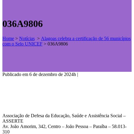
036A9806
Home
>
Notícias
>
Alagoas celebra a certificação de 56 municípios
com o Selo UNICEF
>
036A9806
Publicado em 6 de dezembro de 2024h
|
Associação de Defesa da Educação, Saúde e Assistência Social –
ASSERTE
Av. João Amorim, 342, Centro – João Pessoa – Paraíba – 58.013-
310