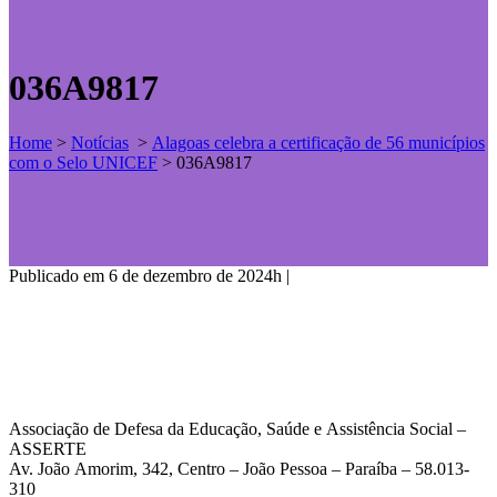
036A9817
Home
>
Notícias
>
Alagoas celebra a certificação de 56 municípios
com o Selo UNICEF
>
036A9817
Publicado em 6 de dezembro de 2024h
|
Associação de Defesa da Educação, Saúde e Assistência Social –
ASSERTE
Av. João Amorim, 342, Centro – João Pessoa – Paraíba – 58.013-
310