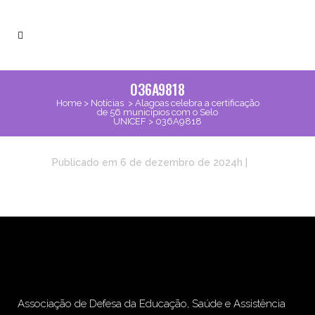
036A9818
Home
>
Notícias
>
Alagoas celebra a certificação
de 56 municípios com o Selo
UNICEF
>
036A9818
Publicado em 6 de dezembro de 2024h
|
Associação de Defesa da Educação, Saúde e Assistência