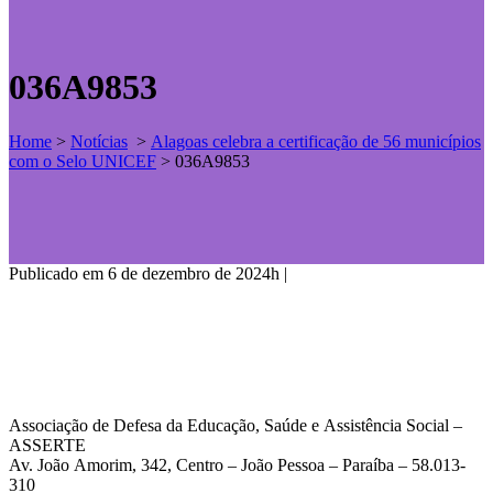
036A9853
Home
>
Notícias
>
Alagoas celebra a certificação de 56 municípios
com o Selo UNICEF
>
036A9853
Publicado em 6 de dezembro de 2024h
|
Associação de Defesa da Educação, Saúde e Assistência Social –
ASSERTE
Av. João Amorim, 342, Centro – João Pessoa – Paraíba – 58.013-
310