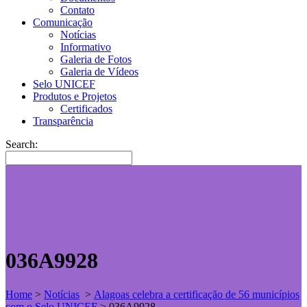
Contato
Comunicação
Notícias
Informativo
Galeria de Fotos
Galeria de Vídeos
Selo UNICEF
Produtos e Projetos
Certificados
Transparência
Search:
036A9928
Home
>
Notícias
>
Alagoas celebra a certificação de 56 municípios
com o Selo UNICEF
>
036A9928