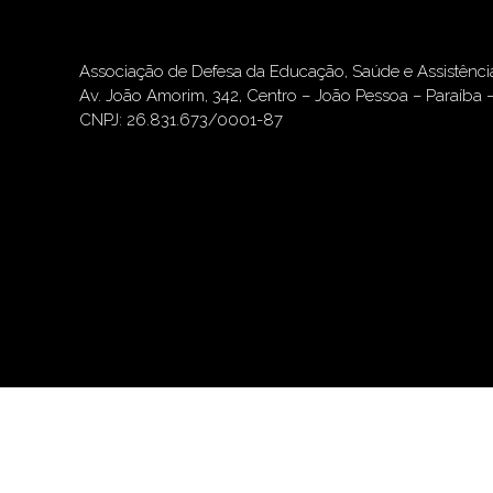
Associação de Defesa da Educação, Saúde e Assistênc
Av. João Amorim, 342, Centro – João Pessoa – Paraíba 
CNPJ: 26.831.673/0001-87