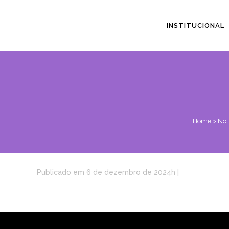
INSTITUCIONAL
Home
>
Not
Publicado em 6 de dezembro de 2024h
|