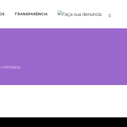
OS
TRANSPARÊNCIA
>
036A9933