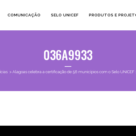
COMUNICAÇÃO
SELO UNICEF
PRODUTOS E PROJET
036A9933
ícias
>
Alagoas celebra a certificação de 56 municípios com o Selo UNICEF